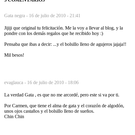
Gata negra -
16 de julio de 2010 - 21:41
Jijiji que original tu felicitación. Me la voy a llevar al blog, y la
pondre con los demás regalos que he recibido hoy :)
Pensaba que ibas a decir: ...y el bolsillo lleno de agujeros jajaja!!
Mil besos!
evaglauca -
16 de julio de 2010 - 18:06
La verdad Gata , es que no me arcordé, pero este si va por ti.
Por Carmen, que tiene el alma de gata y el corazón de algodón,
unos ojos castaños y el bolsillo lleno de sueños.
Chin Chin