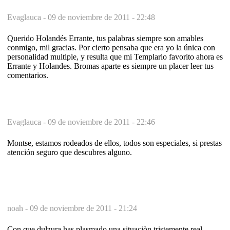
Evaglauca -
09 de noviembre de 2011 - 22:48
Querido Holandés Errante, tus palabras siempre son amables
conmigo, mil gracias. Por cierto pensaba que era yo la única con
personalidad multiple, y resulta que mi Templario favorito ahora es
Errante y Holandes. Bromas aparte es siempre un placer leer tus
comentarios.
Evaglauca -
09 de noviembre de 2011 - 22:46
Montse, estamos rodeados de ellos, todos son especiales, si prestas
atención seguro que descubres alguno.
noah -
09 de noviembre de 2011 - 21:24
Con que dulzura has plasmado una situaciòn tristemente real,