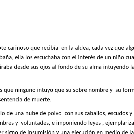
mote cariñoso que recibía
en la aldea, cada vez que alg
abaña, ella los escuchaba con el interés de un niño cu
iraba desde sus ojos al fondo de su alma intuyendo l
os que ninguno intuyo que su sobre nombre y
su form
sentencia de muerte.
io de una nube de polvo
con sus caballos, escudos y 
mbres y
voluntades, e imponiendo leyes , ejemplariz
er signo de insumisión y una ejecución en medio de la