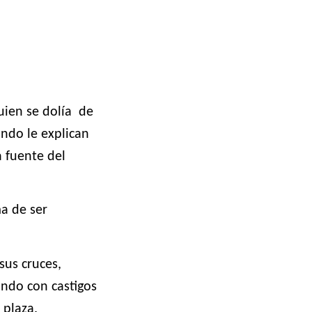
uien se dolía
de
ando le explican
a fuente del
a de ser
sus cruces,
ando con castigos
 plaza.