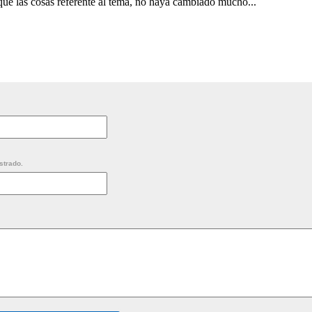
 que las cosas referente al tema, no haya cambiado mucho...
strado.