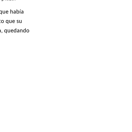
 que había
lto que su
la, quedando