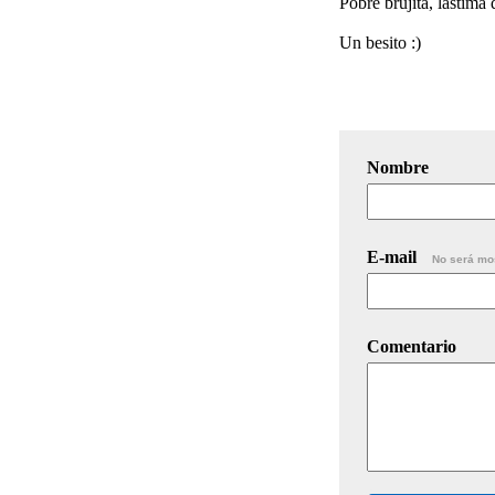
Pobre brujita, lástima
Un besito :)
Nombre
E-mail
No será mo
Comentario