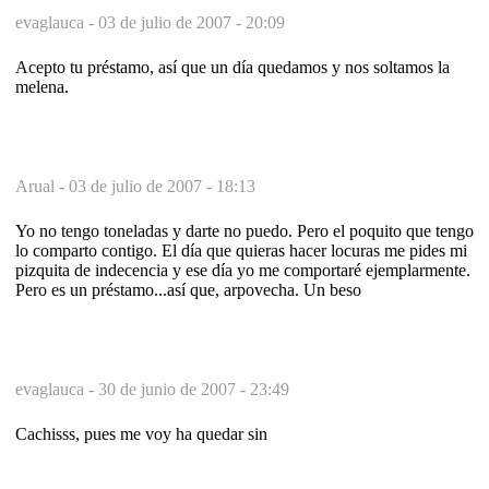
evaglauca -
03 de julio de 2007 - 20:09
Acepto tu préstamo, así que un día quedamos y nos soltamos la
melena.
Arual -
03 de julio de 2007 - 18:13
Yo no tengo toneladas y darte no puedo. Pero el poquito que tengo
lo comparto contigo. El día que quieras hacer locuras me pides mi
pizquita de indecencia y ese día yo me comportaré ejemplarmente.
Pero es un préstamo...así que, arpovecha. Un beso
evaglauca -
30 de junio de 2007 - 23:49
Cachisss, pues me voy ha quedar sin